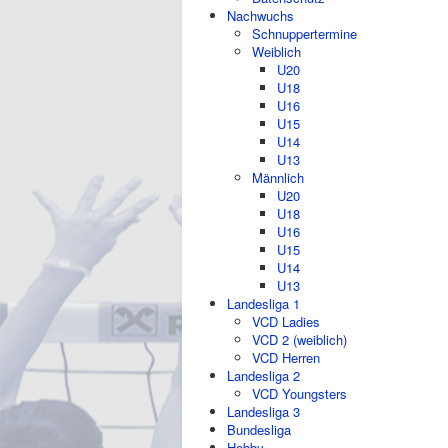
Nachwuchs
Schnuppertermine
Weiblich
U20
U18
U16
U15
U14
U13
Männlich
U20
U18
U16
U15
U14
U13
Landesliga 1
VCD Ladies
VCD 2 (weiblich)
VCD Herren
Landesliga 2
VCD Youngsters
Landesliga 3
Bundesliga
Hobby