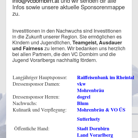
info@vcdornbirn.at
und wir senden dir alle
Infos sowie unsere aktuelle Sponsorenmappe
zu.
Investitionen in den Nachwuchs sind Investitionen
in die Zukunft unserer Region. Sie ermöglichen es
Kindern und Jugendlichen,
Teamgeist, Ausdauer
und Fairness
zu lernen. Wir bedanken uns herzlich
bei allen Partnern, die den VC Dornbirn und die
Jugend Vorarlbergs nachhaltig fördern.
Raiffeisenbank im Rheintal
Langjähriger Hauptsponsor:
vkw
Dressensponsor Damen:
Mohrenbräu
dogrel
Dressensponsor Herren:
Blum
Nachwuchs:
Mohrenbräu & VO ÜS
Kulinarik und Verpflegung:
Sutterluety
Stadt Dornbirn
Öffentliche Hand:
Land Vorarlberg