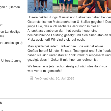
gen 1 (Damen
Unsere beiden Jungs Manuel und Sebastian haben bei de
Österreichischen Meisterschaften U15 alles gegeben! Da
it:
junge Duo, das auch nächstes Jahr noch in dieser
Altersklasse antreten darf, hat bereits heuer eine
en Landesliga
beeindruckende Leistung gezeigt und sich einen starken 9
le)
Platz gesichert! Wir sind stolz auf euch.
en Landesliga 2)
Man spürte bei jedem Ballwechsel: da wächst etwas
Großes heran! Mit viel Einsatz, Teamgeist und Spielfreud
haben sie sich unter starker Konkurrenz durchgesetzt und
gezeigt, dass in Zukunft mit ihnen zu rechnen ist.
 Unterstützung
Wir freuen uns jetzt schon riesig auf nächstes Jahr - da
wird vorne mitgemischt!
Veröffentlicht: 30. Juli 2025
rb