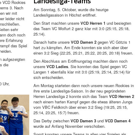
Landesliga-Teams
re VCD Rookies
enems 3. Nach
Am Sonntag, 5. Oktober, wurde die heurige
en wir mit
Landesligasaison in Höchst eröffnet.
r leider nicht
Den Start machten unsere
VCD Herren 1
und besiegten
anschließen.
das Team VC Wolfurt 2 ganz klar mit 3:0 (25:15, 25:18,
Seiten sehr
25:14).
ann doch noch
ere Erfahrung
Danach hatte unsere
VCD Damen 2
gegen VC Götzis 1
rampf das Spiel
hart zu kämpfen. Am Ende konnten sie sich aber über
heiden.
einen 3:2 Sieg (22:25, 25:21, 25:22, 20:25, 20:18) freuen.
en aufgezeigten
Den Abschluss am Eröffnungstag machten dann noch
s die
unsere
VCD Ladies
. Sie konnten das Spiel gegen VC
Langen 1 ebenfalls klar mit 3:0 (25:19, 25:14, 25:14) für
sich entscheiden.
0 Uhr,
Am Montag starteten dann noch unsere neuen Rookies in
ihre erste Landesliga-Saison. In der neu gegründeten
Herren Landesliga 2 konnte sich das Team
VCD Herren 2
nach einem harten Kampf gegen die etwas älteren Jungs
vom VBC Feldkirch über einen 3:2 Sieg (19:25, 25:15,
25:14, 23:25, 15:7) freuen.
Das Derby zwischen
VCD Damen 3
und
VCD Damen 4
wurde auf Anfang November verschoben.
Somit konnten unsere Teams in allen vier Spielen als