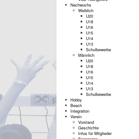
Nachwuchs
Weiblich
U20
U18
U16
U15
U14
U13
Schulbewerbe
Männlich
U20
U18
U16
U15
U14
U13
Schulbewerbe
Hobby
Beach
Integration
Verein
Vorstand
Geschichte
Infos für Mitglieder
Sponsoren