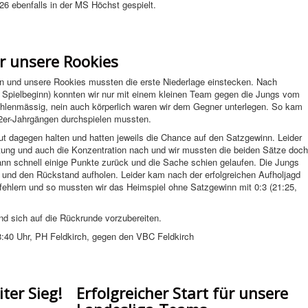
26 ebenfalls in der MS Höchst gespielt.
r unsere Rookies
ssen und unsere Rookies mussten die erste Niederlage einstecken. Nach
vor Spielbeginn) konnten wir nur mit einem kleinen Team gegen die Jungs vom
zahlenmässig, nein auch körperlich waren wir dem Gegner unterlegen. So kam
12er-Jahrgängen durchspielen mussten.
ut dagegen halten und hatten jeweils die Chance auf den Satzgewinn. Leider
stung und auch die Konzentration nach und wir mussten die beiden Sätze doch
ann schnell einige Punkte zurück und die Sache schien gelaufen. Die Jungs
und den Rückstand aufholen. Leider kam nach der erfolgreichen Aufholjagd
ehlern und so mussten wir das Heimspiel ohne Satzgewinn mit 0:3 (21:25,
und sich auf die Rückrunde vorzubereiten.
8:40 Uhr, PH Feldkirch, gegen den VBC Feldkirch
iter Sieg!
Erfolgreicher Start für unsere