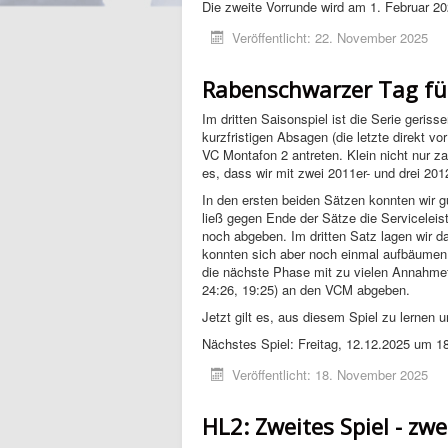
Die zweite Vorrunde wird am 1. Februar 20
Veröffentlicht: 22. November 2025
Rabenschwarzer Tag fü
Im dritten Saisonspiel ist die Serie geri
kurzfristigen Absagen (die letzte direkt 
VC Montafon 2 antreten. Klein nicht nur 
es, dass wir mit zwei 2011er- und drei 20
In den ersten beiden Sätzen konnten wir g
ließ gegen Ende der Sätze die Servicelei
noch abgeben. Im dritten Satz lagen wir d
konnten sich aber noch einmal aufbäumen 
die nächste Phase mit zu vielen Annahmef
24:26, 19:25) an den VCM abgeben.
Jetzt gilt es, aus diesem Spiel zu lernen 
Nächstes Spiel: Freitag, 12.12.2025 um 1
Veröffentlicht: 18. November 2025
HL2: Zweites Spiel - zwe