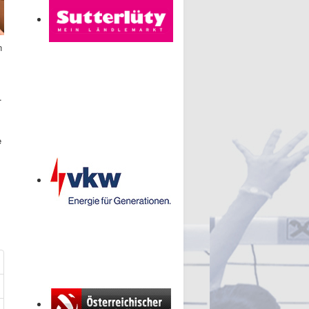
n
s
.
e