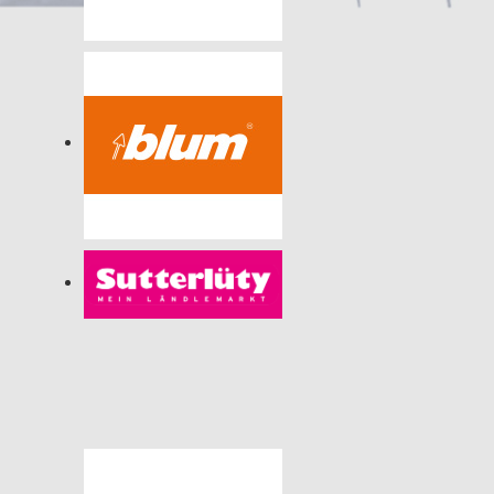
© 2026
Impressum
|
Nutzungsbestimmungen
|
Datenschutz
vcdornbirn.at