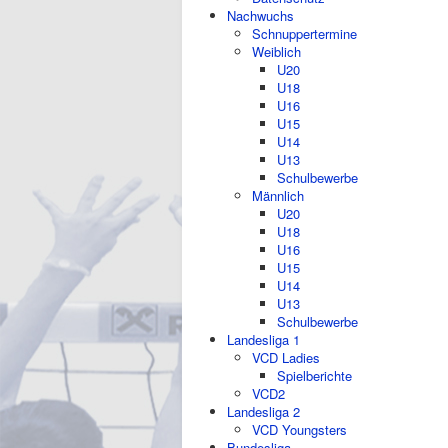
Nachwuchs
Schnuppertermine
Weiblich
U20
U18
U16
U15
U14
U13
Schulbewerbe
Männlich
U20
U18
U16
U15
U14
U13
Schulbewerbe
Landesliga 1
VCD Ladies
Spielberichte
VCD2
Landesliga 2
VCD Youngsters
Bundesliga