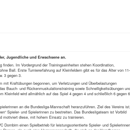
nder, Jugendliche und Erwachsene an.
finden. Im Vordergrund der Trainingseinheiten stehen Koordination,
hne Ball. Erste Turniererfahrung auf Kleinfeldern gibt es für das Alter von 11
w. 3 gegen 3.
sam mit Kraftübungen begonnen, um Verletzungen und Überbelastungen
 das Bauch- und Rückenmuskulationstraining sowie Schnelligkeitsübungen un
 Kleinfeld wird allmählich auf das Spiel 4 gegen 4 und schließlich 6 gegen 6
Spielerinnen an die Bundesliga-Mannschaft heranzuführen. Ziel des Vereins ist
en“ Spieler- und Spielerinnen zu bestreiten. Das Bundesligateam ist Vorbild
nd motiviert diese, mit hohem Einsatz zu trainieren.
Dornbirn einen Spielbetrieb für leistungsorientierte Spieler- und Spielerinne