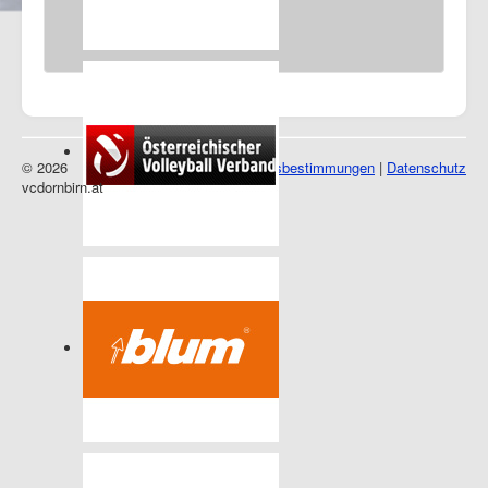
© 2026
Impressum
|
Nutzungsbestimmungen
|
Datenschutz
vcdornbirn.at