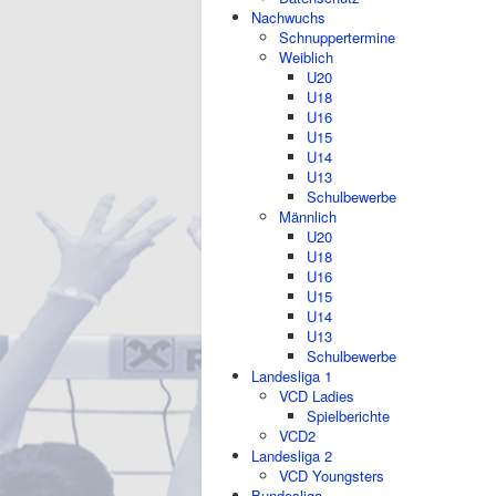
Nachwuchs
Schnuppertermine
Weiblich
U20
U18
U16
U15
U14
U13
Schulbewerbe
Männlich
U20
U18
U16
U15
U14
U13
Schulbewerbe
Landesliga 1
VCD Ladies
Spielberichte
VCD2
Landesliga 2
VCD Youngsters
Bundesliga