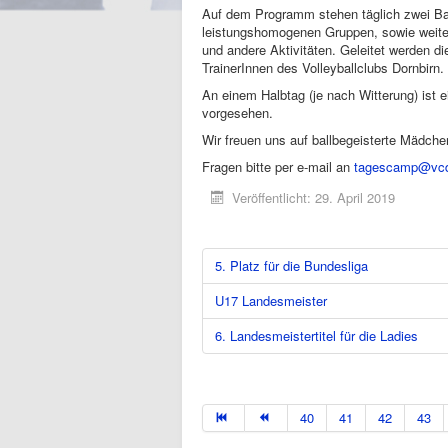
Auf dem Programm stehen täglich zwei Ball
leistungshomogenen Gruppen, sowie weiter
und andere Aktivitäten. Geleitet werden di
TrainerInnen des Volleyballclubs Dornbirn.
An einem Halbtag (je nach Witterung) ist e
vorgesehen.
Wir freuen uns auf ballbegeisterte Mädch
Fragen bitte per e-mail an
tagescamp@vcdo
Veröffentlicht: 29. April 2019
5. Platz für die Bundesliga
U17 Landesmeister
6. Landesmeistertitel für die Ladies
40
41
42
43