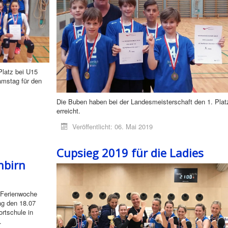
latz bei U15
amstag für den
Die Buben haben bei der Landesmeisterschaft den 1. Plat
erreicht.
Veröffentlicht: 06. Mai 2019
Cupsieg 2019 für die Ladies
nbirn
. Ferienwoche
ag den 18.07
rtschule in
.