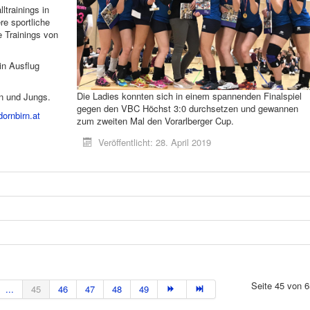
trainings in
e sportliche
e Trainings von
in Ausflug
Die Ladies konnten sich in einem spannenden Finalspiel
en und Jungs.
gegen den VBC Höchst 3:0 durchsetzen und gewannen
rnbirn.at
zum zweiten Mal den Vorarlberger Cup.
Veröffentlicht: 28. April 2019
Seite 45 von 6
...
45
46
47
48
49