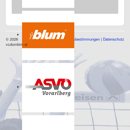
Messehalle 1, 6850 Dornbirn
Sponsoren
© 2026
Impressum
|
Nutzungsbestimmungen
|
Datenschutz
vcdornbirn.at