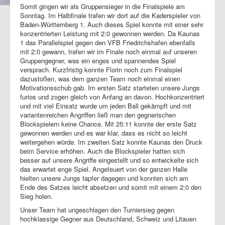
Somit gingen wir als Gruppensieger in die Finalspiele am
Sonntag. Im Halbfinale trafen wir dort auf die Kaderspieler von
Baden-Württemberg 1. Auch dieses Spiel konnte mit einer sehr
konzentrierten Leistung mit 2:0 gewonnen werden. Da Kaunas
1 das Parallelspiel gegen den VFB Friedrichshafen ebenfalls
mit 2:0 gewann, trafen wir im Finale noch einmal auf unseren
Gruppengegner, was ein enges und spannendes Spiel
versprach. Kurzfristig konnte Florin noch zum Finalspiel
dazustoßen, was dem ganzen Team noch einmal einen
Motivationsschub gab. Im ersten Satz starteten unsere Jungs
furios und zogen gleich von Anfang an davon. Hochkonzentriert
und mit viel Einsatz wurde um jeden Ball gekämpft und mit
variantenreichen Angriffen ließ man den gegnerischen
Blockspielern keine Chance. Mit 25:11 konnte der erste Satz
gewonnen werden und es war klar, dass es nicht so leicht
weitergehen würde. Im zweiten Satz konnte Kaunas den Druck
beim Service erhöhen. Auch die Blockspieler hatten sich
besser auf unsere Angriffe eingestellt und so entwickelte sich
das erwartet enge Spiel. Angefeuert von der ganzen Halle
hielten unsere Jungs tapfer dagegen und konnten sich am
Ende des Satzes leicht absetzen und somit mit einem 2:0 den
Sieg holen.
Unser Team hat ungeschlagen den Turniersieg gegen
hochklassige Gegner aus Deutschland, Schweiz und Litauen